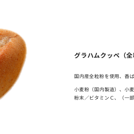
グラハムクッペ（全
国内産全粒粉を使用、香
小麦粉（国内製造）、小
粉末／ビタミンＣ、（一