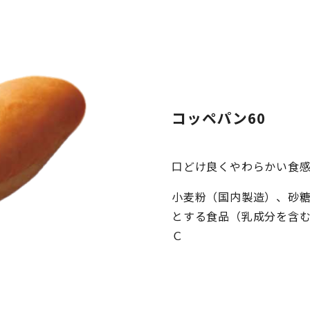
コッペパン60
口どけ良くやわらかい食
小麦粉（国内製造）、砂
とする食品（乳成分を含
Ｃ